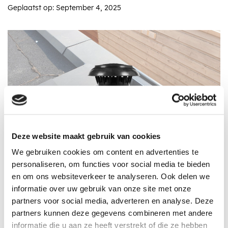
Geplaatst op: September 4, 2025
Deze website maakt gebruik van cookies
We gebruiken cookies om content en advertenties te
personaliseren, om functies voor social media te bieden
en om ons websiteverkeer te analyseren. Ook delen we
informatie over uw gebruik van onze site met onze
Nieuw in het assortiment: Anjo Vent ALU
partners voor social media, adverteren en analyse. Deze
prefab - ventilatiedoorvoer
partners kunnen deze gegevens combineren met andere
informatie die u aan ze heeft verstrekt of die ze hebben
Bij Dakvoordeelshop blijven we ons assortiment uitbreiden met