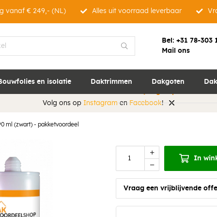
g vanaf € 249,- (NL)
Alles uit voorraad leverbaar
Vra
12 stuks High Tac
pakketvoordeel
Bel:
+31 78-303 
High Tack kit is een universele 
Mail ons
materialen behalve PE en PP. 
toegepast worden op de mees
Bouwfolies en isolatie
Daktrimmen
Dakgoten
Dak
Omschrijving
Specificaties
Volg ons op
Instagram
en
Facebook
!
90 ml (zwart) - pakketvoordeel
In win
Vraag een vrijblijvende offe