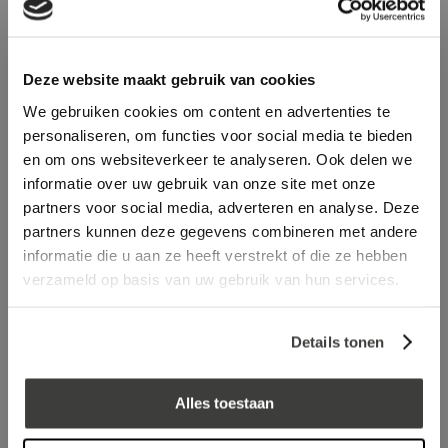
Aluminium Buitenhoek
Aluminium Buitenhoek
Zwartgrijs, RAL7021 45 x 45
Zwartgrijs RAL7021 - 60 x
x 500mm
64 x 500 mm
21,89
25,39
incl. BTW
incl. BTW
Deze website maakt gebruik van cookies
We gebruiken cookies om content en advertenties te
personaliseren, om functies voor social media te bieden
en om ons websiteverkeer te analyseren. Ook delen we
informatie over uw gebruik van onze site met onze
partners voor social media, adverteren en analyse. Deze
partners kunnen deze gegevens combineren met andere
informatie die u aan ze heeft verstrekt of die ze hebben
verzameld op basis van uw gebruik van hun services.
Details tonen
Aluminium Binnenhoek
Verbindingsplaatje daktrim
Zwartgrijs, RAL7021 45 x 45
45 mm Zwartgrijs, RAL7021
x 500mm
Seaside
Alles toestaan
21,89
2,09
incl. BTW
incl. BTW