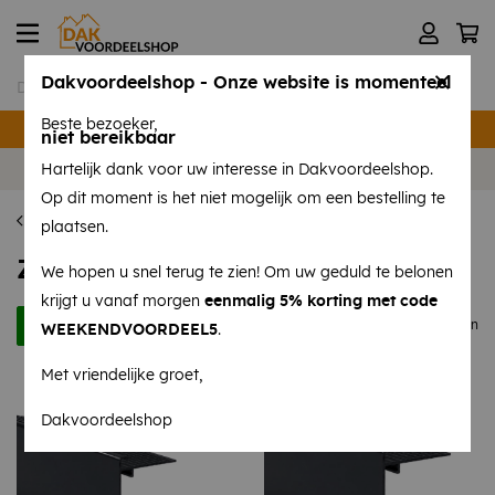
Dakvoordeelshop - Onze website is momenteel
Beste bezoeker,
Verzending binnen 24 uur
niet bereikbaar
Volg ons op
Instagram
en
Facebook
!
Hartelijk dank voor uw interesse in Dakvoordeelshop.
Op dit moment is het niet mogelijk om een bestelling te
Daktrimmen
plaatsen.
Zwartgrijze daktrimmen
We hopen u snel terug te zien! Om uw geduld te belonen
krijgt u vanaf morgen
eenmalig 5% korting met code
Filters
7 producten
WEEKENDVOORDEEL5
.
Met vriendelijke groet,
Dakvoordeelshop