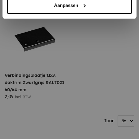
Aanpassen
Verbindingsplaatje t.b.v.
daktrim Zwartgrijs RAL7021
60/64 mm
2,09
incl. BTW
Toon