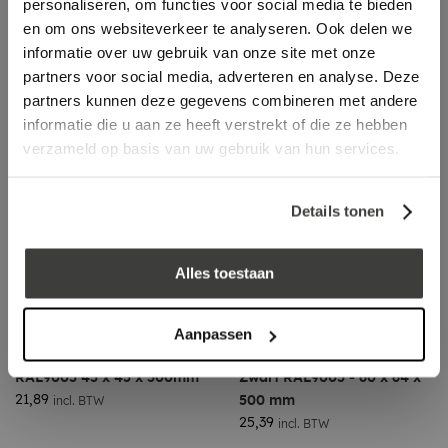
personaliseren, om functies voor social media te bieden
Aluminium Buitenhoek
Aluminium Binnenhoek
en om ons websiteverkeer te analyseren. Ook delen we
Kraal Zwart, RAL9005 38 x
Zwart, RAL9005 35 x 28 x
informatie over uw gebruik van onze site met onze
500 x 500mm
500mm
partners voor social media, adverteren en analyse. Deze
48,39
19,19
incl. BTW
incl. BTW
partners kunnen deze gegevens combineren met andere
informatie die u aan ze heeft verstrekt of die ze hebben
verzameld op basis van uw gebruik van hun services.
Details tonen
Alles toestaan
Aanpassen
Aluminium Binnenhoek
Aluminium Binnenhoek
RAL9005 45 x 45 x 500mm
Zwart RAL9005 - 60 x 64 x
21,89
500 mm
incl. BTW
25,39
incl. BTW