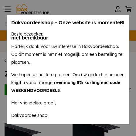
Dakvoordeelshop - Onze website is momenteel
Beste bezoeker,
Verzending binnen 24 uur
niet bereikbaar
Volg ons op
Instagram
en
Facebook
!
Hartelijk dank voor uw interesse in Dakvoordeelshop.
Op dit moment is het niet mogelijk om een bestelling te
Daktrimmen
plaatsen.
Zwarte daktrimmen
We hopen u snel terug te zien! Om uw geduld te belonen
krijgt u vanaf morgen
eenmalig 5% korting met code
Filters
21 producten
WEEKENDVOORDEEL5
.
Met vriendelijke groet,
Dakvoordeelshop