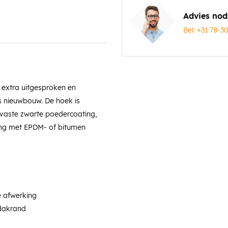
Advies nod
Bel: +31 78-3
n extra uitgesproken en
ls nieuwbouw. De hoek is
tvaste zwarte poedercoating,
sing met EPDM- of bitumen
e afwerking
 dakrand