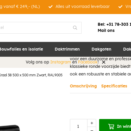
g vanaf € 249,- (NL)
Alles uit voorraad leverbaar
Vra
Bel:
+31 78-303 
Mail ons
Aluminium Binne
Zwart, RAL9005
Bouwfolies en isolatie
Daktrimmen
Dakgoten
Dak
Deze aluminium binnenhoek met 
voor een duurzame en professio
Volg ons op
Instagram
en
Facebook
!
klassieke ronde voorzijde biedt 
ook een robuuste en stabiele a
raal 38 500 x 500 mm Zwart, RAL9005
Omschrijving
Specificaties
In win