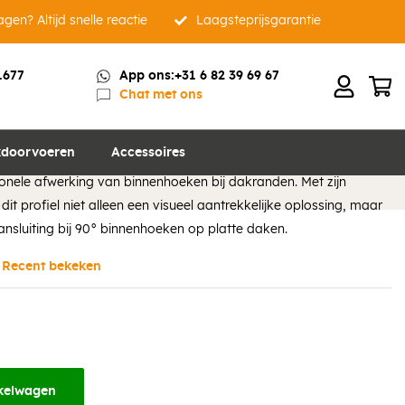
gen? Altijd snelle reactie
Laagsteprijsgarantie
1677
App ons:
+31 6 82 39 69 67
Chat met ons
nhoek Kraal 38 500 x 500 mm
doorvoeren
Accessoires
kraalprofiel van 38 mm in stijlvol zwart (RAL9005) is ontworpen
nele afwerking van binnenhoeken bij dakranden. Met zijn
dit profiel niet alleen een visueel aantrekkelijke oplossing, maar
ansluiting bij 90° binnenhoeken op platte daken.
Recent bekeken
kelwagen