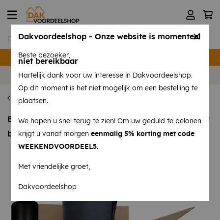
Dakvoordeelshop - Onze website is momenteel
Beste bezoeker,
Verzending binnen 24 uur
niet bereikbaar
Volg ons op
Instagram
en
Facebook
!
Hartelijk dank voor uw interesse in Dakvoordeelshop.
Op dit moment is het niet mogelijk om een bestelling te
Amerikaans EPDM dakpakket
plaatsen.
EPDM Dakpakket compleet 1,52mm dik - 3.05 meter
We hopen u snel terug te zien! Om uw geduld te belonen
breed
krijgt u vanaf morgen
eenmalig 5% korting met code
WEEKENDVOORDEEL5
.
Met vriendelijke groet,
Dakvoordeelshop