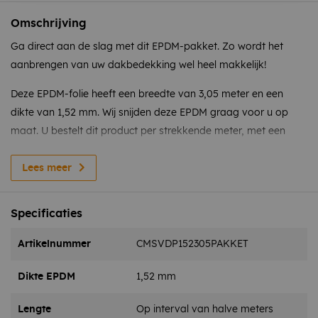
Omschrijving
Ga direct aan de slag met dit EPDM-pakket. Zo wordt het
aanbrengen van uw dakbedekking wel heel makkelijk!
Deze EPDM-folie heeft een breedte van 3,05 meter en een
dikte van 1,52 mm. Wij snijden deze EPDM graag voor u op
maat. U bestelt dit product per strekkende meter, met een
interval van 0,5 meter. Staat de gewenste maat er niet tussen?
Neem dan contact met ons op voor een vrijblijvende offerte.
Lees meer
Het pakket wordt afgestemd op de hoeveelheid EPDM die u
nodig heeft.
Specificaties
Dit pakket omvat:
Artikelnummer
CMSVDP152305PAKKET
EPDM dakfolie- 1,52 mm dikte
Dikte EPDM
1,52 mm
EPDM kit
Coverbond contactlijm
Lengte
Op interval van halve meters