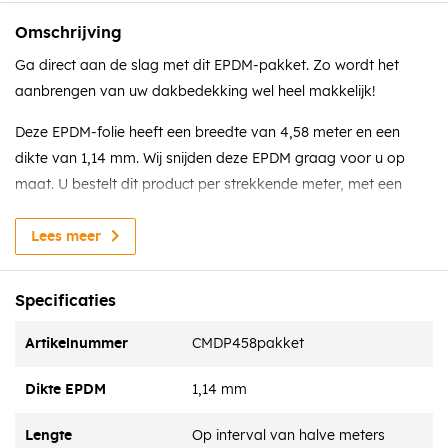
Omschrijving
Ga direct aan de slag met dit EPDM-pakket. Zo wordt het
aanbrengen van uw dakbedekking wel heel makkelijk!
Deze EPDM-folie heeft een breedte van 4,58 meter en een
dikte van 1,14 mm. Wij snijden deze EPDM graag voor u op
maat. U bestelt dit product per strekkende meter, met een
interval van 0,5 meter. Staat de gewenste maat er niet tussen?
Neem dan contact met ons op voor een vrijblijvende offerte.
Lees meer
Het pakket wordt afgestemd op de hoeveelheid EPDM die u
nodig heeft.
Specificaties
Dit pakket omvat:
Artikelnummer
CMDP458pakket
EPDM dakfolie- 1,14 mm dikte
Dikte EPDM
1,14 mm
EPDM kit
Coverbond contactlijm
Lengte
Op interval van halve meters