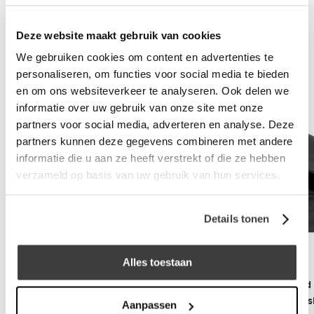
In winkelwagen
Deze website maakt gebruik van cookies
We gebruiken cookies om content en advertenties te
Aanbevolen accessoires
personaliseren, om functies voor social media te bieden
en om ons websiteverkeer te analyseren. Ook delen we
informatie over uw gebruik van onze site met onze
partners voor social media, adverteren en analyse. Deze
partners kunnen deze gegevens combineren met andere
informatie die u aan ze heeft verstrekt of die ze hebben
verzameld op basis van uw gebruik van hun services.
Details tonen
Alles toestaan
EPDM stadsuitloop 90˚ 60 x 80
Dakdoorvoer rond
x 300mm compleet, incl. EPDM
63 mm met EPDM s
Aanpassen