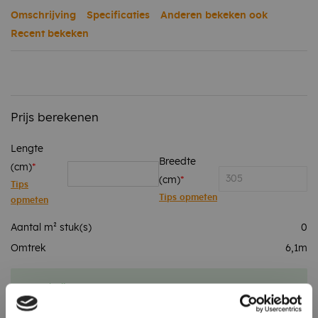
Omschrijving
Specificaties
Anderen bekeken ook
Recent bekeken
Prijs berekenen
Lengte
Breedte
(cm)
(cm)
Tips
Tips opmeten
opmeten
Aantal m² stuk(s)
0
Omtrek
6,1
m
Totaalprijs
0,00