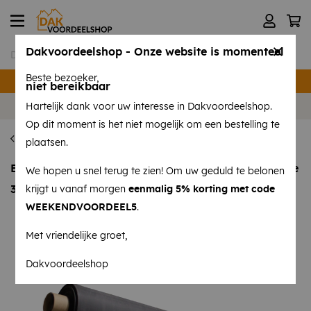
Dakvoordeelshop - Onze website is momenteel
Beste bezoeker,
Verzending binnen 24 uur
niet bereikbaar
Volg ons op
Instagram
en
Facebook
!
Hartelijk dank voor uw interesse in Dakvoordeelshop.
Op dit moment is het niet mogelijk om een bestelling te
EPDM per M²
plaatsen.
EPDM per M² - FR dakfolie - dikte 1,52 mm - breedte
We hopen u snel terug te zien! Om uw geduld te belonen
3,05 meter
krijgt u vanaf morgen
eenmalig 5% korting met code
WEEKENDVOORDEEL5
.
Met vriendelijke groet,
Dakvoordeelshop