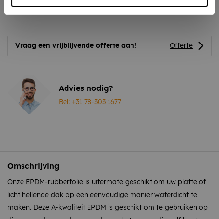
flap
Vraag een vrijblijvende offerte aan!
Offerte
Advies nodig?
Bel: +31 78-303 1677
Omschrijving
Onze EPDM-rubberfolie is uitermate geschikt om uw platte of
licht hellende dak op een eenvoudige manier waterdicht te
maken. Deze A-kwaliteit EPDM is geschikt om te gebruiken op