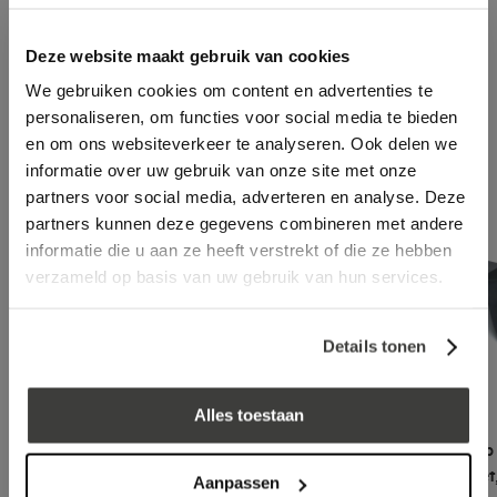
In winkelwagen
Deze website maakt gebruik van cookies
We gebruiken cookies om content en advertenties te
Aanbevolen accessoires
personaliseren, om functies voor social media te bieden
en om ons websiteverkeer te analyseren. Ook delen we
informatie over uw gebruik van onze site met onze
partners voor social media, adverteren en analyse. Deze
partners kunnen deze gegevens combineren met andere
informatie die u aan ze heeft verstrekt of die ze hebben
verzameld op basis van uw gebruik van hun services.
Details tonen
Alles toestaan
Contactlijm Spray 750ml
EPDM stadsuitloop 
x 300mm compleet,
Aanpassen