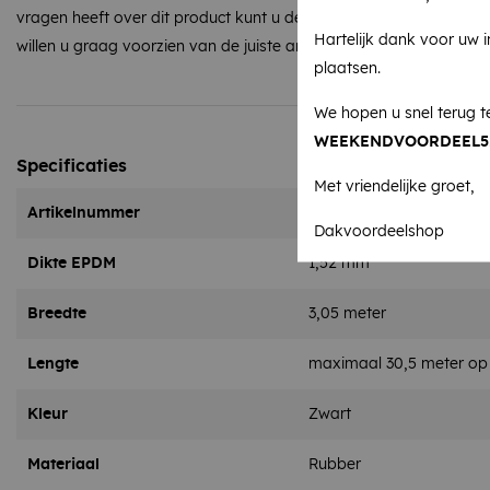
vragen heeft over dit product kunt u deze altijd per e-mail of tele
Hartelijk dank voor uw 
willen u graag voorzien van de juiste antwoorden!
plaatsen.
We hopen u snel terug t
WEEKENDVOORDEEL5
Specificaties
Met vriendelijke groet,
Artikelnummer
CMFBP00300
Dakvoordeelshop
Dikte EPDM
1,52 mm
Breedte
3,05 meter
Lengte
maximaal 30,5 meter op 
Kleur
Zwart
Materiaal
Rubber