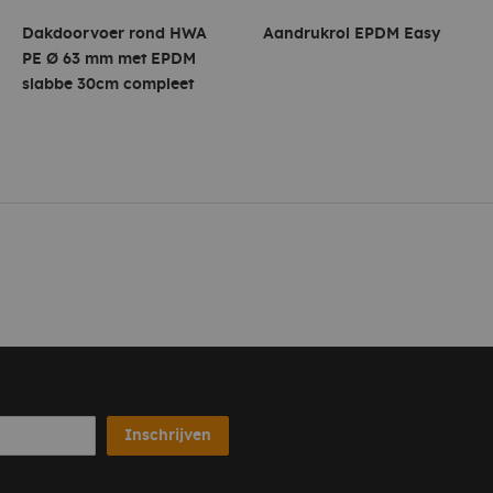
Dakdoorvoer rond HWA
Aandrukrol EPDM Easy
PE Ø 63 mm met EPDM
slabbe 30cm compleet
Inschrijven