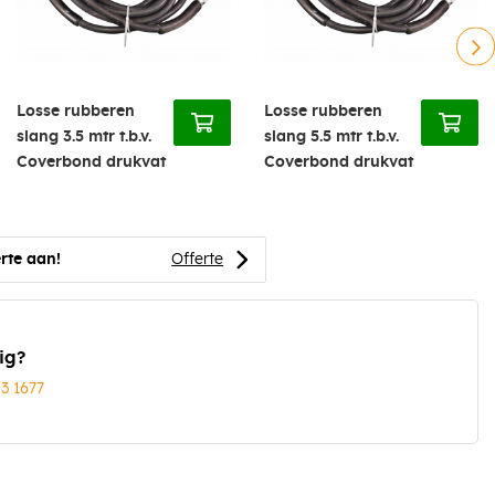
Losse rubberen
Losse rubberen
slang 3.5 mtr t.b.v.
slang 5.5 mtr t.b.v.
Coverbond drukvat
Coverbond drukvat
rte aan!
Offerte
ig?
03 1677