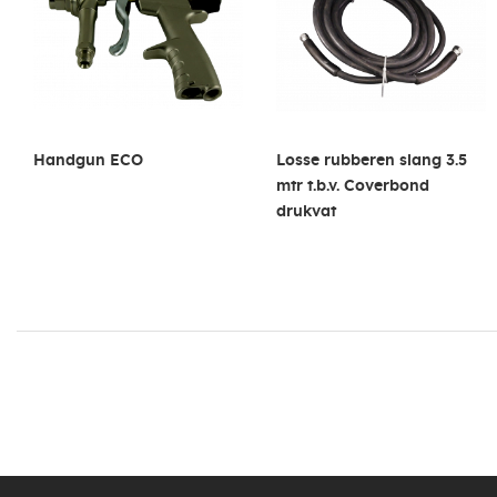
Handgun ECO
Losse rubberen slang 3.5
mtr t.b.v. Coverbond
drukvat