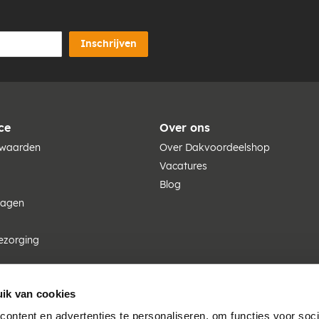
Inschrijven
ce
Over ons
rwaarden
Over Dakvoordeelshop
Vacatures
Blog
ragen
ezorging
ik van cookies
ontent en advertenties te personaliseren, om functies voor soci