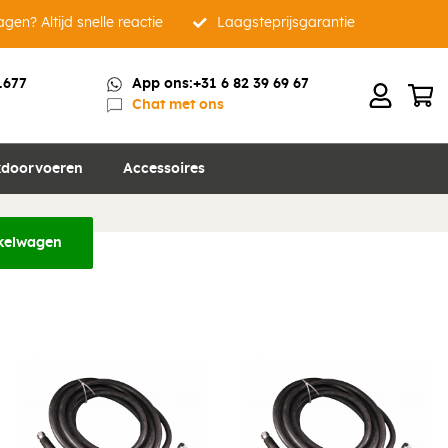
gen? Altijd snelle reactie
Laagsteprijsgarantie
t lans
1677
App ons:
+31 6 82 39 69 67
en ook
Recent bekeken
Chat met ons
doorvoeren
Accessoires
kelwagen