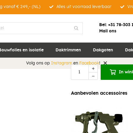
g vanaf € 249,- (NL)
Alles uit voorraad leverbaar
Vra
Handgun ECO me
Bel:
+31 78-303 
Specificaties
Anderen bekek
Mail ons
Bouwfolies en isolatie
Daktrimmen
Dakgoten
Dak
Volg ons op
Instagram
en
Facebook
!
In win
Aanbevolen accessoires