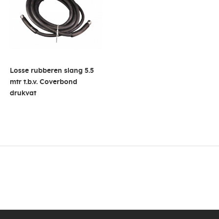
Losse rubberen slang 5.5
mtr t.b.v. Coverbond
drukvat