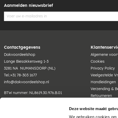
Aanmelden nieuwsbrief
Contactgegevens
Klantenservi
Dakvoordeelshop
Algemene voo
Lange Biesakkersweg 1-3
Cookies
3281 NA NUMANSDORP (NL)
Privacy Policy
Tel.:
+31 78-303 1677
Veelgestelde V
info@dakvoordeelshop.nl
Handleidingen
Verzending & B
BTW nummer: NL8619.30.976.B.01
Retourneren
KvK nummer: 81102364
Betaling
Deze website maakt gebru
Wij zijn telefonisch bereikbaar
We gebruiken cookies om c