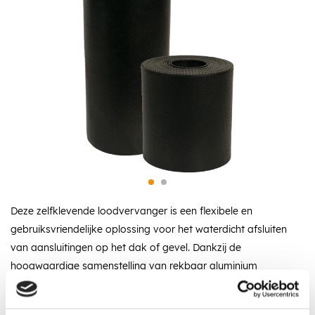
Deze zelfklevende loodvervanger is een flexibele en
gebruiksvriendelijke oplossing voor het waterdicht afsluiten
van aansluitingen op het dak of gevel. Dankzij de
hoogwaardige samenstelling van rekbaar aluminium
strekmetaal met een beschermende laag rubberpolymeer is
het materiaal eenvoudig te verwerken én duurzaam in gebruik.