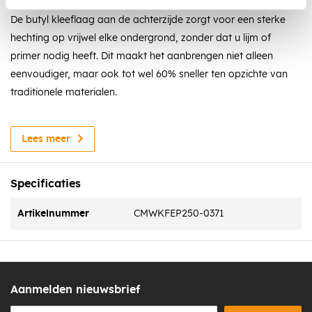
De butyl kleeflaag aan de achterzijde zorgt voor een sterke
hechting op vrijwel elke ondergrond, zonder dat u lijm of
primer nodig heeft. Dit maakt het aanbrengen niet alleen
eenvoudiger, maar ook tot wel 60% sneller ten opzichte van
traditionele materialen.
Voordelen:
Lees meer
Eenvoudig aan te brengen zonder extra lijm of primer
Specificaties
Zelfklevend: blijft direct stevig op zijn plek
Artikelnummer
CMWKFEP250-0371
Flexibel en rekbaar: tot 60% lengte- en 20% breedterek
Homogeen materiaal, geen risico op delaminatie
Aanmelden nieuwsbrief