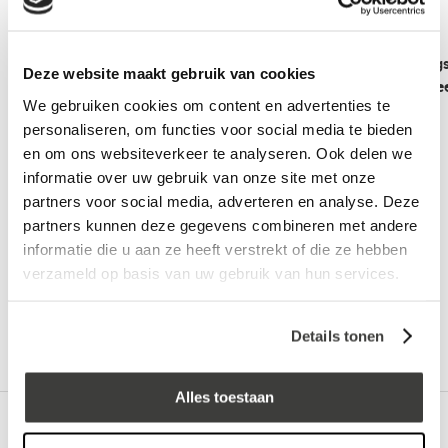
Kitpistool
12 stuks Beglazing
Deze website maakt gebruik van cookies
wit - pakketvoorde
We gebruiken cookies om content en advertenties te
personaliseren, om functies voor social media te bieden
en om ons websiteverkeer te analyseren. Ook delen we
informatie over uw gebruik van onze site met onze
Vraag een vrijblijvende offerte aan!
Offerte
partners voor social media, adverteren en analyse. Deze
partners kunnen deze gegevens combineren met andere
informatie die u aan ze heeft verstrekt of die ze hebben
Advies nodig?
verzameld op basis van uw gebruik van hun services.
Bel: +31 78-303 1677
Details tonen
Alles toestaan
Omschrijving