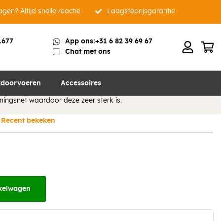
gen? Altijd snelle reactie
Laagsteprijsgarantie
1677
App ons:
+31 6 82 39 69 67
Chat met ons
m tape basic 75 mm x 25 m
enkelzijdig klevende tape voor het lucht, water en dampdicht
doorvoeren
Accessoires
 het repareren van beschadigingen. VAST-R® Aluminium tape
ningsnet waardoor deze zeer sterk is.
Recent bekeken
kelwagen