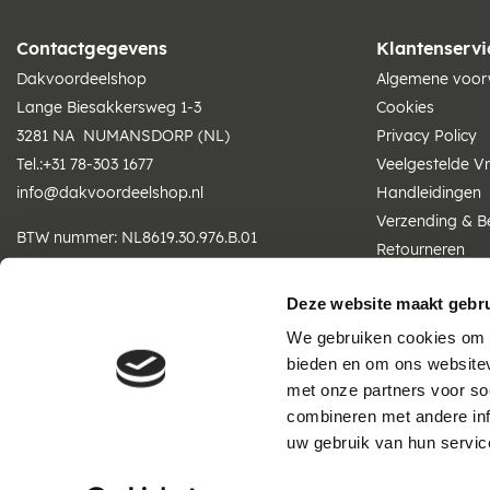
Contactgegevens
Klantenservi
Dakvoordeelshop
Algemene voo
Lange Biesakkersweg 1-3
Cookies
3281 NA NUMANSDORP (NL)
Privacy Policy
Tel.:
+31 78-303 1677
Veelgestelde V
info@dakvoordeelshop.nl
Handleidingen
Verzending & B
BTW nummer: NL8619.30.976.B.01
Retourneren
KvK nummer: 81102364
Betaling
Deze website maakt gebru
Wij zijn telefonisch bereikbaar
We gebruiken cookies om c
ma t/m vr: 07:30 - 16:30 uur
bieden en om ons websitev
met onze partners voor so
combineren met andere inf
uw gebruik van hun servic