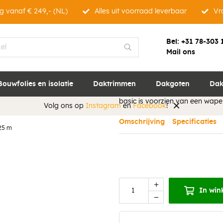
g vanaf € 249,- (NL)
Alles uit voorraad leverbaar
Vra
Bel:
+31 78-303 
Mail ons
VAST-R Aluminiu
VAST-R® Aluminium tape is een 
Bouwfolies en isolatie
Daktrimmen
Dakgoten
Dak
afplakken van overlapnaden en
basic is voorzien van een wape
Volg ons op
Instagram
en
Facebook
!
Omschrijving
Specificaties
25 m
In win