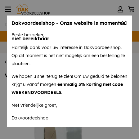
Dakvoordeelshop - Onze website is momenteel
Beste bezoeker,
Verzending binnen 24 uur
niet bereikbaar
Volg ons op
Instagram
en
Facebook
!
Hartelijk dank voor uw interesse in Dakvoordeelshop.
Op dit moment is het niet mogelijk om een bestelling te
Bouwfolies en isolatie
plaatsen.
VAST-R Butyl tape 30 mm x 20 mtr
We hopen u snel terug te zien! Om uw geduld te belonen
krijgt u vanaf morgen
eenmalig 5% korting met code
WEEKENDVOORDEEL5
.
Met vriendelijke groet,
Dakvoordeelshop