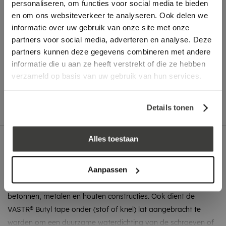
personaliseren, om functies voor social media te bieden
In winkelwagen
en om ons websiteverkeer te analyseren. Ook delen we
informatie over uw gebruik van onze site met onze
partners voor social media, adverteren en analyse. Deze
partners kunnen deze gegevens combineren met andere
Advies nodig?
informatie die u aan ze heeft verstrekt of die ze hebben
Bel: +31 78-303 1677
verzameld op basis van uw gebruik van hun services.
Details tonen
Alles toestaan
Omschrijving
Toepassing
Aanpassen
VASTR® Butyl tape kan worden toegepast voor het wind,
water en luchtdicht aansluiten van membranen op stenen,
betonnen, metalen en houten constructies. Ook dient de
VASTR® Butyl tape onder (stof of knel) lat aangebracht te
worden om een duurzame waterdichting van de schroeven of