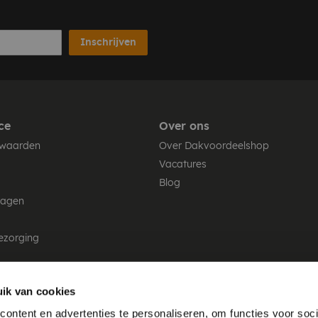
Inschrijven
ce
Over ons
rwaarden
Over Dakvoordeelshop
Vacatures
Blog
ragen
ezorging
ik van cookies
ontent en advertenties te personaliseren, om functies voor soci