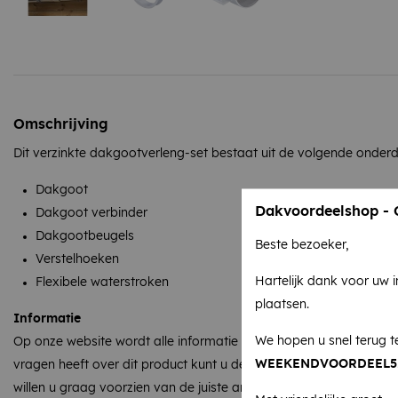
Omschrijving
Dit verzinkte dakgootverleng-set bestaat uit de volgende onderd
Dakgoot
Dakvoordeelshop - O
Dakgoot verbinder
Dakgootbeugels
Beste bezoeker,
Verstelhoeken
Hartelijk dank voor uw 
Flexibele waterstroken
plaatsen.
Informatie
We hopen u snel terug t
Op onze website wordt alle informatie zo compleet mogelijk aan
WEEKENDVOORDEEL5
vragen heeft over dit product kunt u deze altijd per e-mail of tele
willen u graag voorzien van de juiste antwoorden!