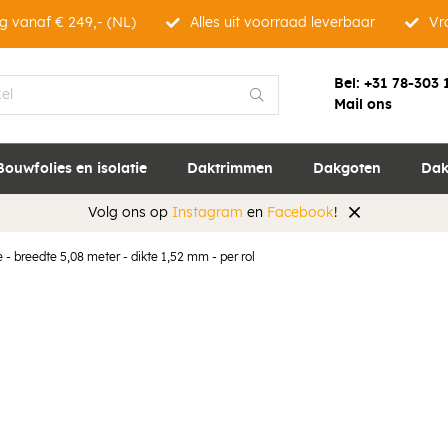
g vanaf € 249,- (NL)
Alles uit voorraad leverbaar
Vra
Bel:
+31 78-303 
Mail ons
Bouwfolies en isolatie
Daktrimmen
Dakgoten
Dak
Volg ons op
Instagram
en
Facebook
!
 - breedte 5,08 meter - dikte 1,52 mm - per rol