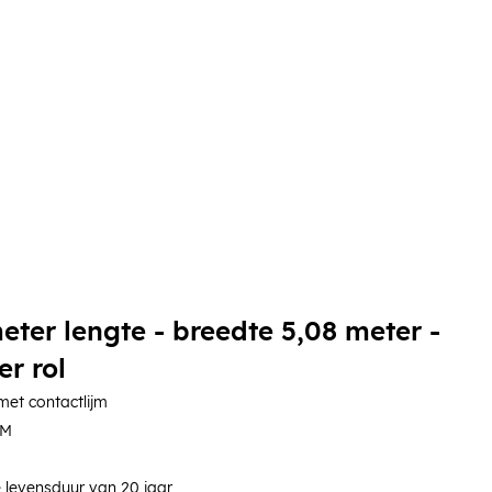
eter lengte - breedte 5,08 meter -
er rol
et contactlijm
DM
 levensduur van 20 jaar