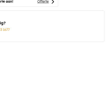
rte aan!
Offerte
ig?
03 1677