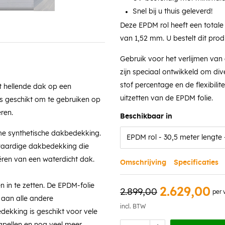
Snel bij u thuis geleverd!
Deze EPDM rol heeft een totale
van 1,52 mm. U bestelt dit produ
Gebruik voor het verlijmen van
zijn speciaal ontwikkeld om di
stof percentage en de flexibilit
t hellende dak op een
uitzetten van de EPDM folie.
s geschikt om te gebruiken op
ren.
Beschikbaar in
me synthetische dakbedekking.
waardige dakbedekking die
ëren van een waterdicht dak.
Omschrijving
Specificaties
 in te zetten. De EPDM-folie
2.629,00
2.899,00
per 
aan alle andere
incl. BTW
dekking is geschikt voor vele
apellen en nog veel meer