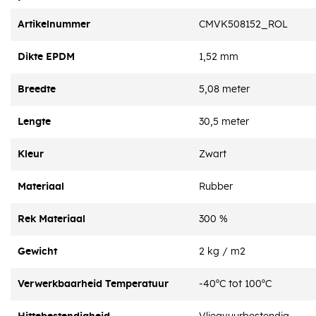
Artikelnummer
CMVK508152_ROL
Dikte EPDM
1,52 mm
Breedte
5,08 meter
Lengte
30,5 meter
Kleur
Zwart
Materiaal
Rubber
Rek Materiaal
300 %
Gewicht
2 kg / m2
Verwerkbaarheid Temperatuur
-40ºC tot 100ºC