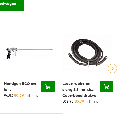
kelwagen
Handgun ECO met
Losse rubberen
lans
slang 5.5 mtr t.b.v.
96,83
80,69
Coverbond drukvat
incl. BTW
102,95
85,79
incl. BTW