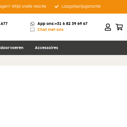
gen? Altijd snelle reactie
Laagsteprijsgarantie
1677
App ons:
+31 6 82 39 69 67
Chat met ons
doorvoeren
Accessoires