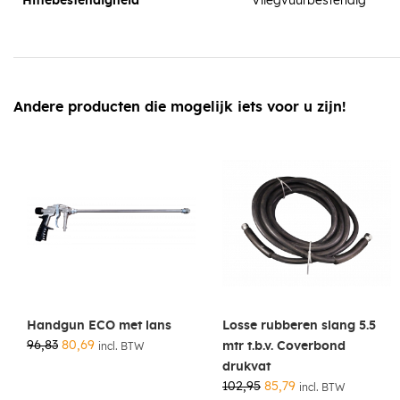
Hittebestendigheid
Vliegvuurbestendig
Andere producten die mogelijk iets voor u zijn!
Handgun ECO met lans
Losse rubberen slang 5.5
96,83
80,69
mtr t.b.v. Coverbond
incl. BTW
drukvat
102,95
85,79
incl. BTW