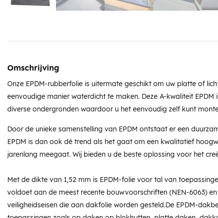
Omschrijving
Onze EPDM-rubberfolie is uitermate geschikt om uw platte of lich
eenvoudige manier waterdicht te maken. Deze A-kwaliteit EPDM i
diverse ondergronden waardoor u het eenvoudig zelf kunt monte
Door de unieke samenstelling van EPDM ontstaat er een duurza
EPDM is dan ook dé trend als het gaat om een kwalitatief hoog
jarenlang meegaat. Wij bieden u de beste oplossing voor het cre
Met de dikte van 1,52 mm is EPDM-folie voor tal van toepassingen
voldoet aan de meest recente bouwvoorschriften (NEN-6063) en 
veiligheidseisen die aan dakfolie worden gesteld.De EPDM-dakbe
toepassingen zoals op daken op blokhutten, platte daken, dakk