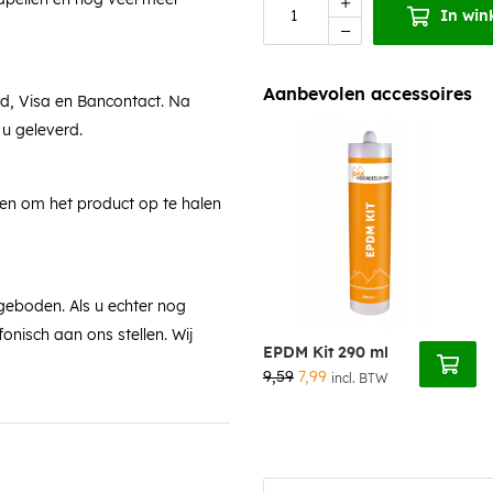
In win
Aanbevolen accessoires
rd, Visa en Bancontact. Na
 u geleverd.
ken om het product op te halen
geboden. Als u echter nog
fonisch aan ons stellen. Wij
EPDM Kit 290 ml
9,59
7,99
incl. BTW