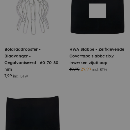
Boldraadrooster -
HWA Slabbe - Zelfklevende
Bladvanger -
Covertape slabbe t.b.v.
Gegalvaniseerd - 60-70-80
inwerken zijuitloop
39,99
29,99
mm
incl. BTW
7,99
incl. BTW