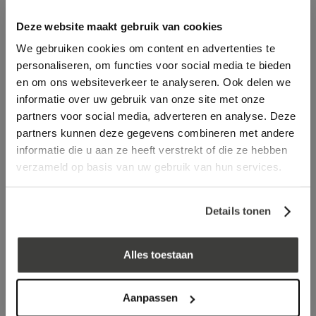
Deze website maakt gebruik van cookies
We gebruiken cookies om content en advertenties te
personaliseren, om functies voor social media te bieden
en om ons websiteverkeer te analyseren. Ook delen we
informatie over uw gebruik van onze site met onze
partners voor social media, adverteren en analyse. Deze
EPDM Stadsuitloop /
EPDM Stadsuitloop /
partners kunnen deze gegevens combineren met andere
zijuitloop 90° zelfklevend
zijuitloop 45° zelfklevend
60 x 80 mm x 300 mm
60 x 80 mm x 300 mm
informatie die u aan ze heeft verstrekt of die ze hebben
67,67
56,39
71,15
59,29
verzameld op basis van uw gebruik van hun services.
incl. BTW
incl. BTW
Details tonen
Alles toestaan
Aanpassen