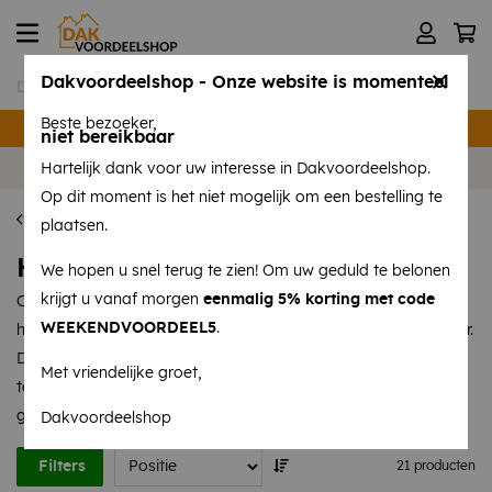
Dakvoordeelshop - Onze website is momenteel
Beste bezoeker,
Verzending binnen 24 uur
niet bereikbaar
Volg ons op
Instagram
en
Facebook
!
Hartelijk dank voor uw interesse in Dakvoordeelshop.
Op dit moment is het niet mogelijk om een bestelling te
Dakdoorvoeren
plaatsen.
Hemelwaterafvoeren
We hopen u snel terug te zien! Om uw geduld te belonen
krijgt u vanaf morgen
eenmalig 5% korting met code
Om de levensduur van zowel uw EPDM als uw platte of licht
WEEKENDVOORDEEL5
.
hellende dak te verlengen is een hemelwaterafvoer onmisbaar.
Door deze in de dakrand te verwerken en vervolgens de flap
Met vriendelijke groet,
te bevestigen met onze EPDM-kit, vormt deze een mooi
geheel met uw platte of licht hellende dak.
Dakvoordeelshop
Filters
21 producten