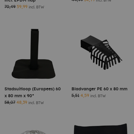
incl. EPDM flap
incl. BTW
70,49
59,99
incl. BTW
Stadsuitloop (Europees) 60
Bladvanger PE 60 x 80 mm
5,51
4,59
x 80 mm x 90°
incl. BTW
58,07
48,39
incl. BTW