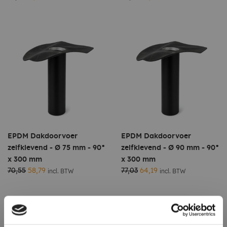
EPDM Dakdoorvoer
EPDM Dakdoorvoer
zelfklevend - Ø 75 mm - 90°
zelfklevend - Ø 90 mm - 90°
x 300 mm
x 300 mm
70,55
58,79
77,03
64,19
incl. BTW
incl. BTW